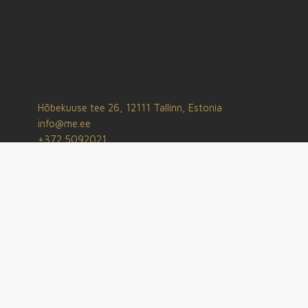
Hõbekuuse tee 26, 12111 Tallinn, Estonia
info@me.ee
+372 5092021
Merila Invest Ltd.
Registrikood: 10265840
KMD: EE100327094